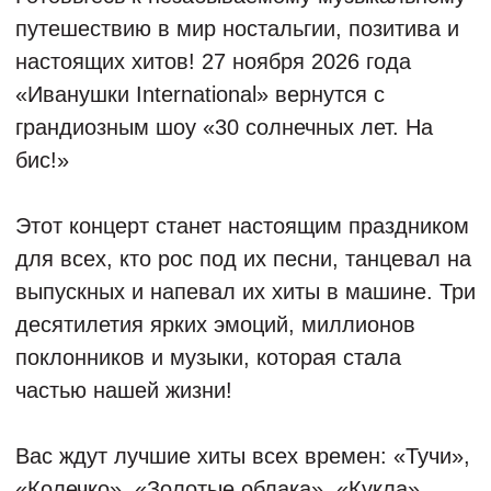
Вас ждут лучшие хиты всех времен: «Тучи»,
«Колечко», «Золотые облака», «Кукла»,
«Тополиный пух» и многие другие песни,
которые знает наизусть вся страна.
Звездные гости, неожиданные сюрпризы и
зажигательная атмосфера подарят вам по-
настоящему праздничный вечер.
«30 солнечных лет. На бис!» -это не просто
концерт, это путешествие во времени, где
каждая песня - это история, а каждый
зритель - часть большой семьи «Иванушек».
Не упустите шанс посетить это уникальное
событие!