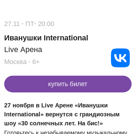
Москва
·
6+
купить билет
27 ноября в Live Арене «Иванушки
International» вернутся с грандиозным
шоу «30 солнечных лет. На бис!»
Готовьтесь к незабываемому музыкальному
путешествию в мир ностальгии, позитива и
настоящих хитов! 27 ноября 2026 года
«Иванушки International» вернутся с
грандиозным шоу «30 солнечных лет. На
бис!»
Этот концерт станет настоящим праздником
для всех, кто рос под их песни, танцевал на
выпускных и напевал их хиты в машине. Три
десятилетия ярких эмоций, миллионов
поклонников и музыки, которая стала
частью нашей жизни!