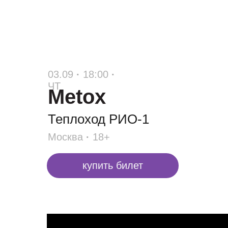
03.09
·
18:00
·
ЧТ
Metox
Теплоход РИО-1
Москва
·
18+
купить билет